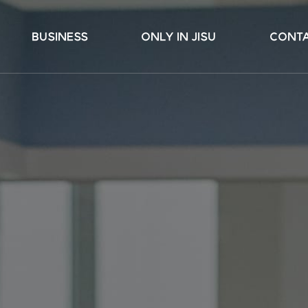
BUSINESS
ONLY IN JISU
CONTA