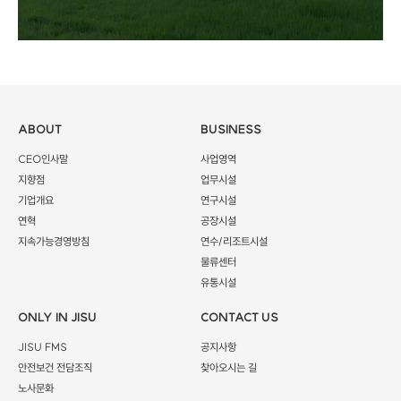
ABOUT
BUSINESS
CEO인사말
사업영역
지향점
업무시설
기업개요
연구시설
연혁
공장시설
지속가능경영방침
연수/리조트시설
물류센터
유통시설
ONLY IN JISU
CONTACT US
JISU FMS
공지사항
안전보건 전담조직
찾아오시는 길
노사문화