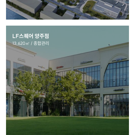
LF스퀘어 양주점
13,620㎡ / 종합관리